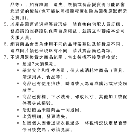
品等），如有缺漏、遺失、毀損或食品變質將可能影響
您退貨的權益(也可能依照損毀程度扣除為回復原狀所需
之費用)。
若產品因運送過程導致瑕疵，請直接向宅配人員反應，
務必請拍照存證以保障自身權益，並請立即聯絡本公司
客服人員。
網頁商品會因為使用不同的品牌螢幕以及解析度不同，
造成圖片顏色呈現略有不同，請以實品顏色為準。
不適用退換貨之商品範圍，售出後概不接受退換貨:
超過7天猶豫期。
基於安全和衛生考量，個人或消耗性商品（寢具、
清潔用具、食品等）。
商品已有使用痕跡、味道或人為造成髒污或沾染粉
妝等。
商品已剪標、下水洗滌、修改尺寸、其他加工或配
件丟失或損毀。
活動贈品未隨商品一同退回。
出貨明細、發票遺失。
如因個人因素退貨次數過多，將視情況決定是否暫
停日後交易，敬請見諒。