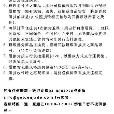
辦理退換貨之商品，本公司得依毀損程度判斷是否辦理
退換貨，如有缺漏、遺失、毀損或食品變質，將影響您
退貨的權益(如依照損毀程度扣除為回復原狀所需之費
用)。
每張訂單僅提供1次換貨服務（須自行負擔運費），僅限
同款式、不同顏色、不同尺寸之更換，如遇商品缺貨或
其他因素無法出貨的情況則另行安排處理。
辦理部分商品退換貨，僅退回欲辦理退換貨之商品即
可。（須自行負擔運費）
退換貨須自行負擔運費$120，以匯款方式支付運費後，
將派物流人員取件。
退換貨包裝規格請勿超過150公分(長+寬+高)。
退貨收件時之宅配單據，請務必保留至退換貨流程完
成。
如有任何問題，歡迎來電03-8887228或來信
info@goldenjade.com.tw詢問。
客服時間：週一至週五10:00-17:00，例假日恕不提供服
務。