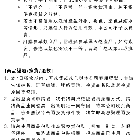
尺寸：手工測量，1-3cm公分誤差屬正常範圍。
「不適合」、「不喜歡」並非退換貨理由。恕不提
供退換貨之服務。
若因不當使用或洗滌產生汙損、褪色、染色及縮水
等情形，乃屬個人行為使用導致，本公司不予以負
責。
訂購皮革類商品，需理解皮革屬天然產品，如有蟲
斑、傷疤或顏色深淺不一等，皆為自然現象非瑕疵
品。
[商品返還/換貨/退款]
於7日猶豫期內，可來電或來信與本公司客服聯繫，並請
告知姓名、訂單編號、聯絡電話、換貨品名以及退換貨
原因等資訊。
提出退換貨申請後，我們將與您確認後續處理方式。請
將商品連同發票、出貨明細一同寄回，待本公司收到商
品、檢查無誤符合退換貨條件後，將立即為您辦理退換
貨事宜。
請勿使用商品包裝作為退換貨包裝（例如：鞋盒、衣服
塑膠袋），如造成商品包裝損毀，視為商品已使用，恕
無法受理退換貨。