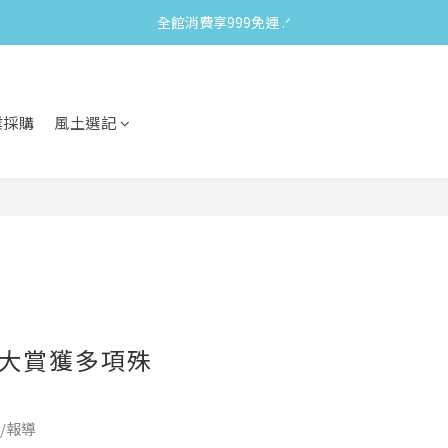
全館消費享999免運 ‪‪.ᐟ
業採購
風土選記
食大賞獲多項殊
/報導