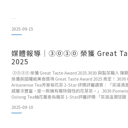
2025-09-15
媒體報導｜③⓪③⓪ 榮獲 Great Tas
2025
花蓮再次以卓越的茶葉與農產品品質，於2025年英國美食大賞（Gre
Awards）榮獲佳績，茶葉、油品與加工食品等三大類別計有
③⓪③⓪ 榮獲 Great Taste Award 2025.3030 與製茶
其中，「清風茶園」與「名鶴茶園」的蜜香紅茶勇奪三星最高
榮獲英國權威美食獎項 Great Taste Award 2025 肯定！.3030 
僅是自然風光之地，更是孕育世界級農產品的寶地。（圖：花
Arisanense Tea芳香菊花茶 2-Star 評價評審讚賞：「
表示，英國美食大賞被譽為「美食界的奧斯卡獎」，由英國美
感層次豐富，是一款擁有獨特個性的花草茶。」.3030 Pomelo Blo
含國際知名主廚、營養師、食
Oolong Tea柚花薰香烏龍茶 1-Star評審評價:「茶湯溫潤甘
2025-09-10