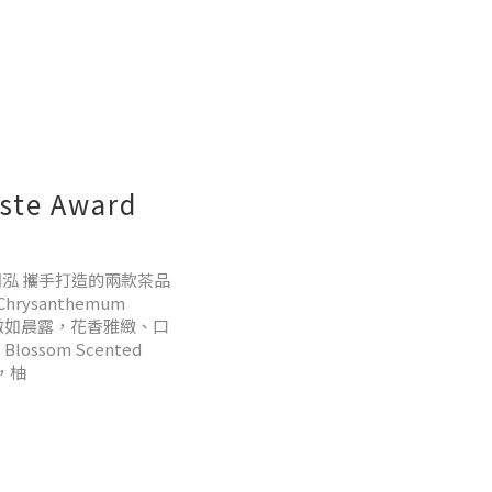
te Award
at Taste
20件產品獲得星級評等。
職人 陳期泓 攜手打造的兩款茶品
榮譽，再次證明花蓮不
Chrysanthemum
蓮縣政府提供）徐榛蔚
茶湯清澈如晨露，花香雅緻、口
食協會主辦，評審團包
ssom Scented
甜，柚