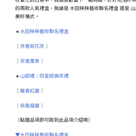
的兩款人氣禮盒，無論是 水田秧秧藝術聯名禮盒 還是
美好儀式。
🔸
水田秧秧藝術聯名禮盒
｜
芳香菊花茶
｜
｜
茶香菓食
｜
🔸
山鄰禮｜四星經典茶禮
｜
蜒香紅露
｜
｜
烏龍凝露
｜
（點選品項即可跳到此品項介紹唷）
▼水田秧秧藝術聯名禮盒