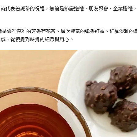
，就代表著誠摯的祝福，無論是節慶送禮、朋友聚會、企業贈禮
。
為禮，無論是優雅淡雅的芳香菊花茶、層次豐富的蜒香紅露、細膩淡雅
口感、從視覺到味覺的細緻與用心。