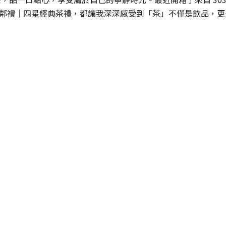
 山鄰禮｜四星經典茶禮，都讓我深深感受到「茶」不僅是飲品，