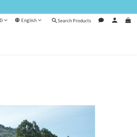
D
English
Search Products