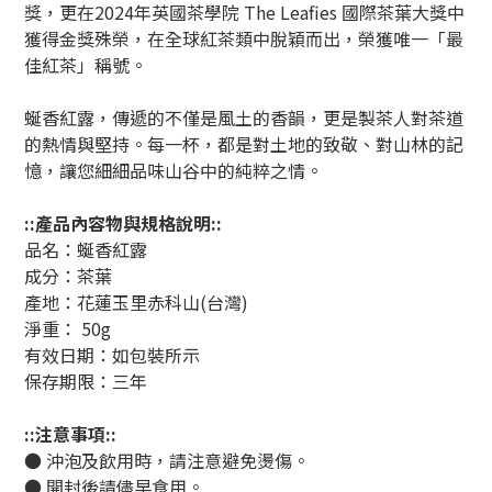
獎，更在2024年英國茶學院 The Leafies 國際茶葉大獎中
獲得金獎殊榮，在全球紅茶類中脫穎而出，榮獲唯一「最
佳紅茶」稱號。
蜒香紅露，傳遞的不僅是風土的香韻，更是製茶人對茶道
的熱情與堅持。每一杯，都是對土地的致敬、對山林的記
憶，讓您細細品味山谷中的純粹之情。
::產品內容物與規格說明::
品名：蜒香紅露
成分：茶葉
產地：花蓮玉里赤科山(台灣)
淨重： 50g
有效日期：如包裝所示
保存期限：三年
::
注意事項
::
●
沖泡及飲用時，請注意避免燙傷。
●
開封後請儘早食用。