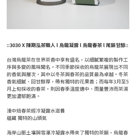
::3030 X
陳期泓茶職人
l
烏龍凝露
l
烏龍春茶
l
尾韻甘醇
::
台灣烏龍茶在世界茶香中享有盛名，以細膩繁複的製作工
序與多變的風味聞名。不同季節採收的烏龍茶展現出不同
的香氣與層次，其中以冬茶與春茶的品質最為卓越。冬茶
香氣細膩、回甘醇厚，帶有獨特的花果香；而每年
3
月至
5
月上旬採收的春茶，則因春季溫度適中、雨量豐沛而茶湯
更加濃郁飽滿。
淺中焙春茶經冷凝露水滋養
蘊藏
獨特的山頭氣
海岸山脈土壤與雪瀑冷凝露水帶來了獨特的茶韻，烏龍春