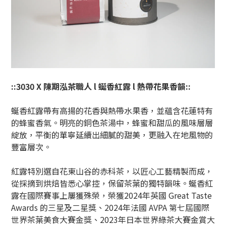
::3030 X 陳期泓茶職人 l 蜒香紅露 l 熱帶花果香韻::
蜒香紅露帶有高揚的花香與熱帶水果香，並蘊含花蓮特有
的蜂蜜香氣。明亮的銅色茶湯中，蜂蜜和甜瓜的風味層層
綻放，平衡的單寧延續出細膩的甜美，更融入在地風物的
豐富層次。
紅露特別選自花東山谷的赤科茶，以匠心工藝精製而成，
從採摘到烘焙皆悉心掌控，保留茶葉的獨特韻味。蜒香紅
露在國際賽事上屢獲殊榮，榮獲2024年英國 Great Taste
Awards 的三星及二星獎、2024年法國 AVPA 第七屆國際
世界茶葉美食大賽金獎、2023年日本世界綠茶大賽金賞大