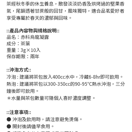
茶經秋冬季的休生養息，散發淡淡奶香及烘烤過的堅果香
氣，尾韻透著甘蔗般的回甘，風味獨特，適合品茗愛好者
享受專屬於春天的濃郁與回味。
::產品內容物與規格說明::
品名：赤科烏龍凝露
成分：茶葉
重量：3g×10入
保存期限：兩年
::沖泡方式::
冷泡 : 建議將茶包放入400cc水中，冷藏6-8hr即可飲用。
熱泡 : 建議將茶包以300-350cc的90-95℃熱水沖泡，三分
鐘後即可飲用。
＊水量與茶包數量可隨個人喜好濃度調整。
::注意事項::
●
沖泡及飲用時，請注意避免燙傷。
●
開封後請儘早食用。