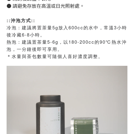
●
請避免存放在高溫或日光照射處。
::沖泡方式::
冷泡：建議將置茶量5g放入600cc的水中，常溫3小時
後冷藏6-8小時。
熱泡：建議置茶量5-6g，以180-200cc的90℃熱水沖
泡，一分鐘後即可享用。
＊水量與茶包數量可隨個人喜好濃度調整。