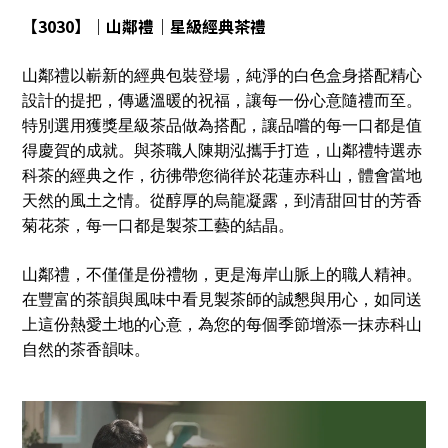
【
3030
】｜山鄰禮｜星級經典茶禮
山鄰禮以嶄新的經典包裝登場，純淨的白色盒身搭配精心
設計的提把，傳遞溫暖的祝福，讓每一份心意隨禮而至。
特別選用獲獎星級茶品做為搭配，讓品嚐的每一口都是值
得慶賀的成就。
與茶職人陳期泓攜手打造，山鄰禮特選赤
科茶的經典之作，彷彿帶您徜徉於花蓮赤科山，體會當地
天然的風土之情。從醇厚的烏龍凝露，到清甜回甘的芳香
菊花茶，每一口都是製茶工藝的結晶。
山鄰禮，不僅僅是份禮物，更是海岸山脈上的職人精神。
在豐富的茶韻與風味中看見製茶師的誠懇與用心，如同送
上這份熱愛土地的心意，為您的每個季節增添一抹赤科山
自然的茶香韻味。