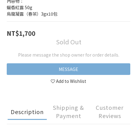
內容物：
蜒香紅露 50g
烏龍凝露（春茶）3gx10包
NT$1,700
Sold Out
Please message the shop owner for order details.
MESSAGE
Add to Wishlist
Shipping &
Customer
Description
Payment
Reviews