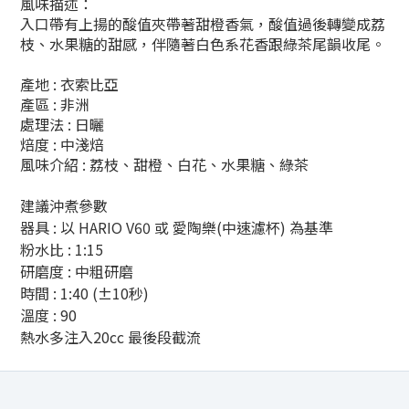
風味描述：
入口帶有上揚的酸值夾帶著甜橙香氣，酸值過後轉變成荔
枝、水果糖的甜感，伴隨著白色系花香跟綠茶尾韻收尾。
產地 : 衣索比亞
產區 : 非洲
處理法 : 日曬
焙度 : 中淺焙
風味介紹 : 荔枝、甜橙、白花、水果糖、綠茶
建議沖煮參數
器具
:
以
HARIO V60
或
愛陶樂
(
中速濾杯
)
為基準
粉水比
: 1:15
研磨度 : 中粗研磨
時間
: 1:40 (±10
秒
)
溫度
: 90
熱水多注入20cc 最後段截流