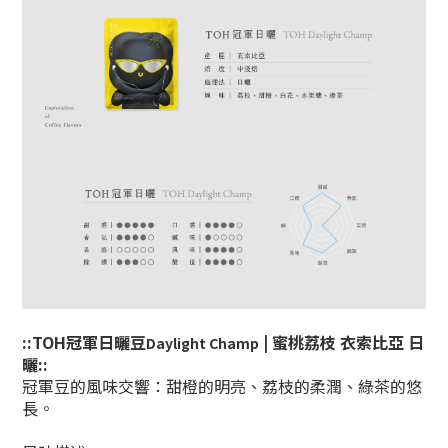
::TOH冠軍日曬豆
|
蜜桃荔枝
衣索比亞
日
Daylight Champ
曬
::
冠軍豆的風味交響：甜橙的明亮、荔枝的柔潤、綠茶的悠
長。