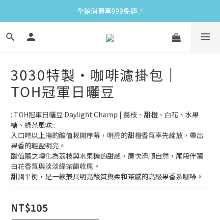
全館消費享999免運 ‪‪.ᐟ
3030特製・咖啡濾掛包｜
TOH冠軍日曬豆
::TOH冠軍日曬豆 Daylight Champ | 荔枝、甜橙、白花、水果
糖、綠茶風味::
入口時以上揚的酸值揭開序幕，明亮的甜橙香氣率先綻放，帶出
果香的輕盈明亮。
酸值隨之轉化為荔枝與水果糖的甜感，層次滑順自然，尾段伴隨
白花香氣與淡淡綠茶韻收尾。
甜潤平衡，是一款兼具明亮酸質與柔和茶感的高級果香系咖啡。
NT$105