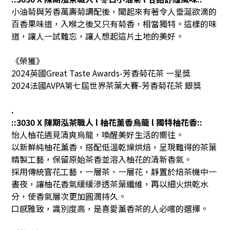
小油菊與芳香萬壽菊調配後，聞起來有著令人垂涎欲滴的
百香果味道，入喉之後又只有菊香，相當獨特。這樣的味
道，讓人一試難忘，讓人想起這片土地的美好。
《榮獲》
2024英國Great Taste Awards-芳香菊花茶 一星獎
2024法國AVPA第七屆世界茶葉大賽-芳香菊花茶 銀獎
.
::3030 X 陳期泓茶職人 l 柚花薰香烏龍 l 獨特柚花香::
怡人柚花遇見清爽烏龍，喚醒美好生活的嚮往。
以新鮮純柚花薰香，搭配低溫乾燥烘焙，呈現難得的茶葉
精製工藝，保留原始茶香並溶入柚花的清新香氣。
採用傳統窨花工藝，一層茶、一層花，靜置於焙茶機中一
晝夜，讓柚花香氣緩緩滲透茶葉纖維，再以細火烘乾水
分，使香氣層次更加圓潤持久。
口感雅致，識別度高，是喜愛薰香茶的人必嚐的選擇。