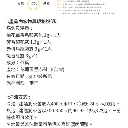
::產品內容物與規格說明::
品名及淨重：
柚花薰香烏龍茶包 3g×1入
芳香菊花茶 1.3g×1入
赤科烏龍凝露 3g×1入
蜒香紅露 3g×1
成分：茶葉
產地：花蓮玉里赤科山(台灣)
有效日期：如包裝所示
保存期限：兩年
::沖泡方式::
冷泡 : 建議將茶包放入400cc水中，冷藏6-8hr即可飲用
。
熱泡 : 建議將茶包以300-350cc的90-95℃熱水沖泡，三分
鐘後即可飲用。
＊水量與茶包數量可隨個人喜好濃度調整。