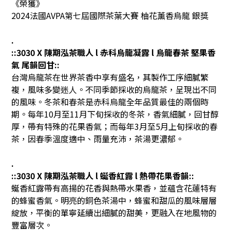
《榮獲》
2024法國AVPA第七屆國際茶葉大賽 柚花薰香烏龍 銀獎
.
::3030 X 陳期泓茶職人 l 赤科烏龍凝露 l 烏龍春茶 堅果香
氣 尾韻回甘::
台灣烏龍茶在世界茶香中享有盛名，其製作工序細膩繁
複，風味多變迷人。不同季節採收的烏龍茶，呈現出不同
的風味。冬茶和春茶是赤科烏龍全年品質最佳的兩個時
期。每年10月至11月下旬採收的冬茶，香氣細膩，回甘醇
厚，帶有特殊的花果香氣；而每年3月至5月上旬採收的春
茶，因春季溫度適中、雨量充沛，茶湯更濃郁。
.
::3030 X 陳期泓茶職人 l 蜒香紅露 l 熱帶花果香韻::
蜒香紅露帶有高揚的花香與熱帶水果香，並蘊含花蓮特有
的蜂蜜香氣。明亮的銅色茶湯中，蜂蜜和甜瓜的風味層層
綻放，平衡的單寧延續出細膩的甜美，更融入在地風物的
豐富層次。