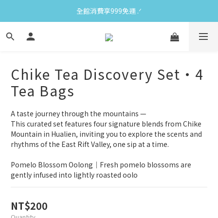
全館消費享999免運 ‪‪.ᐟ
Chike Tea Discovery Set・4
Tea Bags
A taste journey through the mountains —
This curated set features four signature blends from Chike 
Mountain in Hualien, inviting you to explore the scents and 
rhythms of the East Rift Valley, one sip at a time.
Pomelo Blossom Oolong｜Fresh pomelo blossoms are 
gently infused into lightly roasted oolo
NT$200
Quantity