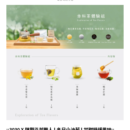
::3030 X 陳期泓茶職人 l 冬日小油菊 l 甘甜舒緩風味::