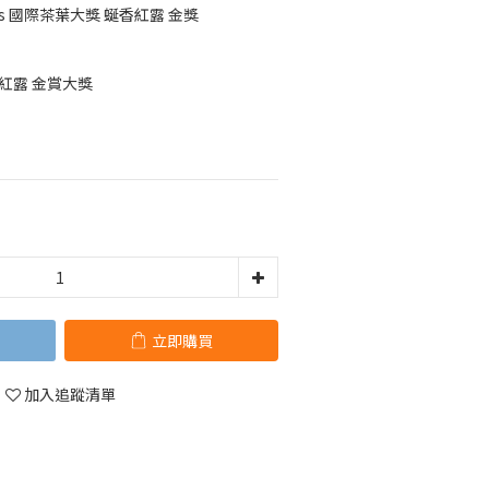
ies 國際茶葉大獎 蜒香紅露 金獎
紅露 金賞大獎
立即購買
加入追蹤清單