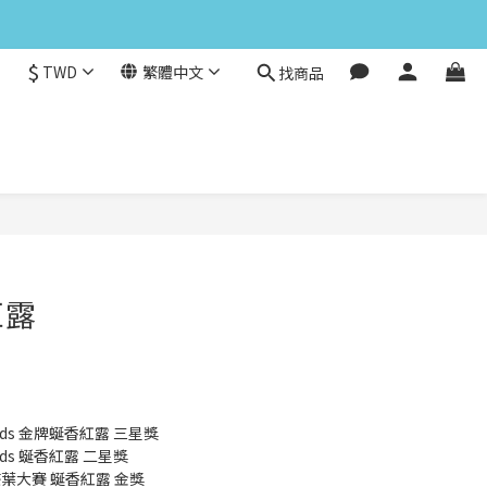
$
TWD
繁體中文
找商品
立即購買
紅露
wards 金牌蜒香紅露 三星獎
wards 蜒香紅露 二星獎
茶葉大賽 蜒香紅露 金獎