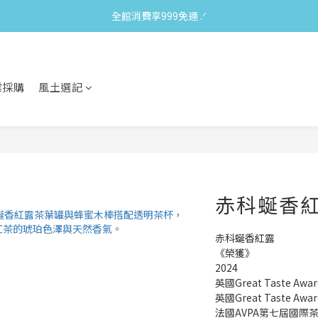
全館消費享999免運 ‪‪.ᐟ
業採購
風土選記
赤科蜒香
赤科蜒香紅露
《榮獲》
2024
英國Great Taste A
英國Great Taste A
法國AVPA第七屆國際