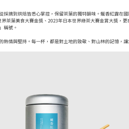
摘到烘焙皆悉心掌控，保留茶葉的獨特韻味。蜒香紅露在國際賽事上屢
國際世界茶葉美食大賽金獎、2023年日本世界綠茶大賽金賞大獎，更在20
」稱號。
的熱情與堅持。每一杯，都是對土地的致敬、對山林的記憶，讓