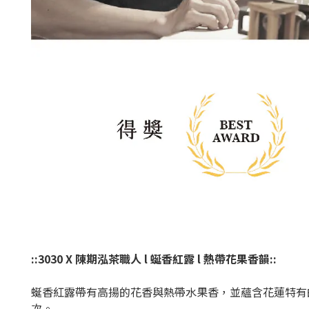
::3030 X 陳期泓茶職人 l 蜒香紅露 l 熱帶花果香韻::
蜒香紅露帶有高揚的花香與熱帶水果香，並蘊含花蓮特有
次。