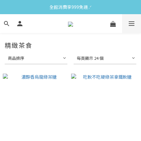
全館消費享999免運 ‪‪.ᐟ
精緻茶食
商品排序
每頁顯示 24 個