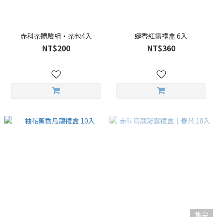
赤科茶體驗組・茶包4入
蜒香紅露禮盒 6入
NT$200
NT$360
售完