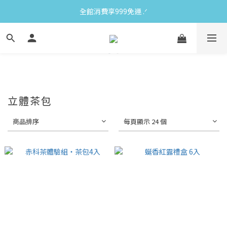
全館消費享999免運 ‪‪.ᐟ
立體茶包
商品排序
每頁顯示 24 個