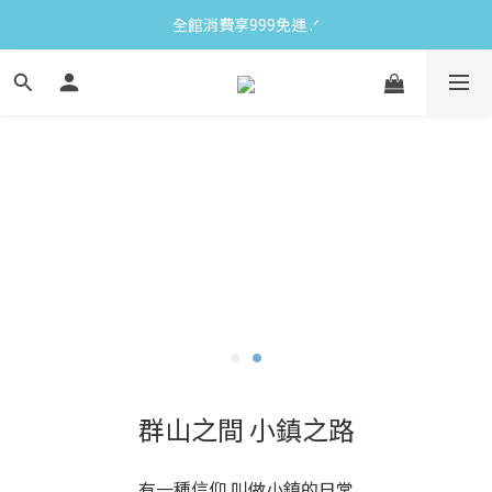
全館消費享999免運 ‪‪.ᐟ
群山之間 小鎮之路
有一種信仰 叫做小鎮的日常