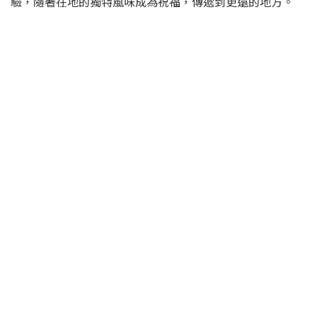
驗，隨著在地的獨特風味成為祝福，傳遞到更遠的地方。