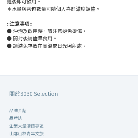
鐘後即可飲用。
＊水量與茶包數量可隨個人喜好濃度調整。
::注意事項::
●
沖泡及飲用時，請注意避免燙傷。
●
開封後請儘早食用。
●
請避免存放在高溫或日光照射處。
關於3030 Selection
品牌介紹
品牌誌
企業大量贈禮專區
山鄰山林青年文旅