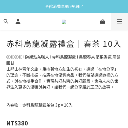
全館消費享999免運 ‪‪.ᐟ
赤科烏龍凝露禮盒｜春茶 10入
③⓪③⓪ l 陳期泓茶職人 l 赤科烏龍凝露 l 烏龍春茶 堅果香氣 尾韻
回甘
山鄰山林青年文旅，秉持著地方創生的初心，透過「在地分享」
的理念，不斷挖掘、推廣在地優質商品。我們希望透過這樣的方
式，與在地攜手合作，實現共好共榮的美好願景，也為未來的世
界注入更多的溫暖與美好。讓我們一起分享屬於玉里的故事。
內容物：赤科烏龍凝露茶包 3g×10入
NT$380