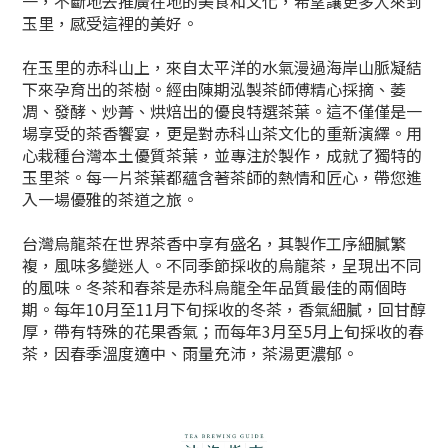
一，不斷地去推廣在地的美食和文化，希望讓更多人來到
玉里，感受這裡的美好。
在玉里的赤科山上，來自太平洋的水氣漫過海岸山脈凝結
下來孕育出的茶樹。經由陳期泓製茶師傅精心採摘、萎
凋、發酵、炒菁、烘焙出的優良特選茶葉。這不僅僅是一
場享受的茶香饗宴，更是對赤科山茶文化的重新演繹。用
心栽種台灣本土優質茶葉，並專注於製作，成就了獨特的
玉里茶。每一片茶葉都蘊含著茶師的熱情和匠心，帶您進
入一場優雅的茶道之旅。
台灣烏龍茶在世界茶香中享有盛名，其製作工序細膩繁
複，風味多變迷人。不同季節採收的烏龍茶，呈現出不同
的風味。冬茶和春茶是赤科烏龍全年品質最佳的兩個時
期。每年10月至11月下旬採收的冬茶，香氣細膩，回甘醇
厚，帶有特殊的花果香氣；而每年3月至5月上旬採收的春
茶，因春季溫度適中、雨量充沛，茶湯更濃郁。