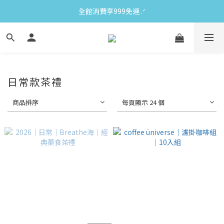
全館消費享999免運 ‪‪.ᐟ
日常款茶禮
商品排序
每頁顯示 24 個