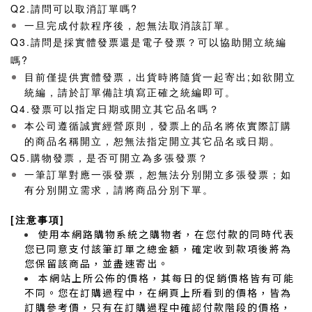
Q2.
請問可以取消訂單嗎?
一旦完成付款程序後，恕無法取消該訂單。
Q3.
請問是採實體發票還是電子發票？可以協助開立統編
嗎?
目前僅提供實體發票，出貨時將隨貨一起寄出;如欲開立
統編，請於訂單備註填寫正確之統編即可。
Q4.
發票可以指定日期或開立其它品名嗎？
本公司遵循誠實經營原則，發票上的品名將依實際訂購
的商品名稱開立，恕無法指定開立其它品名或日期。
Q5.
購物發票，是否可開立為多張發票？
一筆訂單對應一張發票，恕無法分別開立多張發票；如
有分別開立需求，請將商品分別下單。
[注意事項]
使用本網路購物系統之購物者，在您付款的同時代表
您已同意支付該筆訂單之總金額，確定收到款項後將為
您保留該商品，並盡速寄出。
本網站上所公佈的價格，其每日的促銷價格皆有可能
不同。您在訂購過程中，在網頁上所看到的價格，皆為
訂購參考價，只有在訂購過程中確認付款階段的價格，