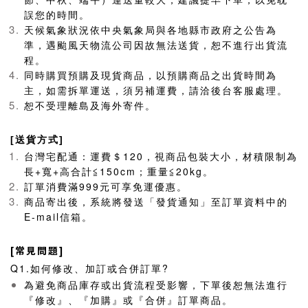
誤您的時間。
天候氣象狀況依中央氣象局與各地縣市政府之公告為
準，遇颱風天物流公司因故無法送貨，恕不進行出貨流
程。
同時購買預購及現貨商品，以預購商品之出貨時間為
主，如需拆單運送，須另補運費，請洽後台客服處理。
恕不受理離島及海外寄件。
[送貨方式]
台灣宅配通：運費＄120，視商品包裝大小，材積限制為
長+寬+高合計≦150cm；重量≦20kg。
訂單消費滿999元可享免運優惠。
商品寄出後，系統將發送「發貨通知」至訂單資料中的
E-mail信箱。
[常見問題]
Q1.
如何修改、加訂或合併訂單?
為避免商品庫存或出貨流程受影響，下單後恕無法進行
『修改』、『加購』或『合併』訂單商品。