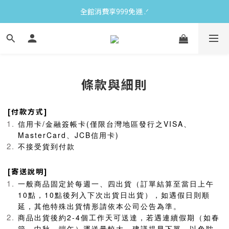
全館消費享999免運 ‪‪.ᐟ
條款與細則
[付款方式]
信用卡/金融簽帳卡(僅限台灣地區發行之VISA、
MasterCard、JCB信用卡)
不接受貨到付款
[寄送說明]
一般商品固定於每週一、四出貨（訂單結算至當日上午
10點，10點後列入下次出貨日出貨），如遇假日則順
延，其他特殊出貨情形請依本公司公告為準。
商品出貨後約2-4個工作天可送達，若遇連續假期（如春
節、中秋、端午）運送量較大，建議提早下單，以免耽