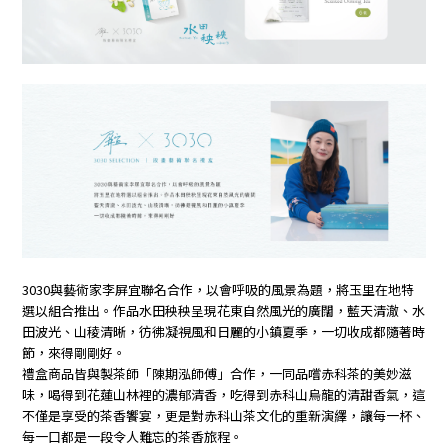
3030與藝術家李屏宜聯名合作，以會呼吸的風景為題，將玉里在地特
選以組合推出。作品水田秧秧呈現花東自然風光的廣闊，藍天清澈、水
田波光、山稜清晰，彷彿凝視風和日麗的小鎮夏季，一切收成都隨著時
節，來得剛剛好。
禮盒商品皆與製茶師「陳期泓師傅」合作，一同品嚐赤科茶的美妙滋
味，喝得到花蓮山林裡的濃郁清香，吃得到赤科山烏龍的清甜香氣，這
不僅是享受的茶香饗宴，更是對赤科山茶文化的重新演繹，讓每一杯、
每一口都是一段令人難忘的茶香旅程。