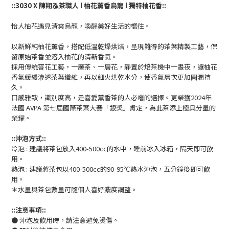
::3030 X 陳期泓茶職人 l 柚花薰香烏龍 l 獨特柚花香::
怡人柚花遇見清爽烏龍，喚醒美好生活的嚮往。
以新鮮純柚花薰香，搭配低溫乾燥烘焙，呈現難得的茶葉精製工藝，保
留原始茶香並溶入柚花的清新香氣。
採用傳統窨花工藝，一層茶、一層花，靜置於焙茶機中一晝夜，讓柚花
香氣緩緩滲透茶葉纖維，再以細火烘乾水分，使香氣層次更加圓潤持
久。
口感雅致，識別度高，是喜愛薰香茶的人必嚐的選擇。更榮獲2024年
法國 AVPA 第七屆國際茶葉大賽「銀獎」肯定，為此茶添上極具分量的
榮耀。
::沖泡方式::
冷泡 : 建議將茶包放入400-500cc的水中，睡前冰入冰箱，隔天即可飲
用。
熱泡 : 建議將茶包以400-500cc的90-95℃熱水沖泡，五分鐘後即可飲
用。
＊水量與茶包數量可隨個人喜好濃度調整。
::注意事項::
●
沖泡及飲用時，請注意避免燙傷。