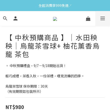
全館消費享999免運 ‪‪.ᐟ
【 中秋預購商品 】｜水田秧
秧｜烏龍茶雪球+ 柚花薰香烏
龍 茶包
◦ 中秋預購禮盒，9/7－9/18開始出貨！
輕巧成禮，茶香入秋，一份茶禮，嚐見流轉的四季。
烏龍茶雪球 保存期限：30天
（有效期限如包裝所示）
NT$980